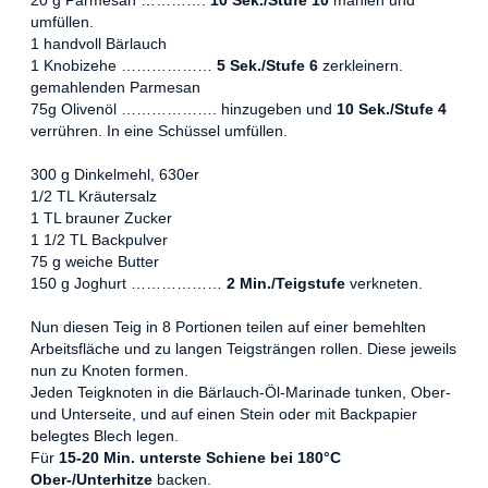
umfüllen.
1 handvoll Bärlauch
1 Knobizehe ………………
5 Sek./Stufe 6
zerkleinern.
gemahlenden Parmesan
75g Olivenöl ………………. hinzugeben und
10 Sek./Stufe 4
verrühren. In eine Schüssel umfüllen.
300 g Dinkelmehl, 630er
1/2 TL Kräutersalz
1 TL brauner Zucker
1 1/2 TL Backpulver
75 g weiche Butter
150 g Joghurt ………………
2 Min./Teigstufe
verkneten.
Nun diesen Teig in 8 Portionen teilen auf einer bemehlten
Arbeitsfläche und zu langen Teigsträngen rollen. Diese jeweils
nun zu Knoten formen.
Jeden Teigknoten in die Bärlauch-Öl-Marinade tunken, Ober-
und Unterseite, und auf einen Stein oder mit Backpapier
belegtes Blech legen.
Für
15-20 Min. unterste Schiene bei 180°C
Ober-/Unterhitze
backen.