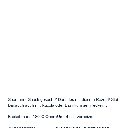
Spontaner Snack gesucht? Dann los mit diesem Rezept! Statt
Bärlauch auch mit Rucola oder Basilikum sehr lecker…
Backofen auf 180°C Ober-/Unterhitze vorheizen.
20 g Parmesan ………….
10 Sek./Stufe 10
mahlen und