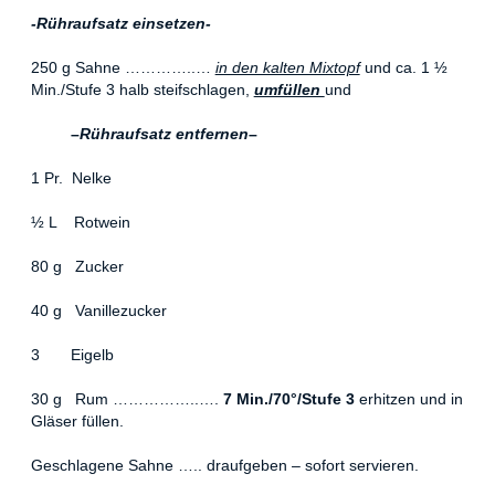
-Rühraufsatz einsetzen-
250 g Sahne …………..…
in den kalten Mixtopf
und ca. 1 ½
Min./Stufe 3 halb steifschlagen,
umfüllen
und
–
Rühraufsatz entfernen
–
1 Pr. Nelke
½ L Rotwein
80 g Zucker
40 g Vanillezucker
3 Eigelb
30 g Rum ……………..….
7 Min./70°/Stufe 3
erhitzen und in
Gläser füllen.
Geschlagene Sahne ….. draufgeben – sofort servieren.