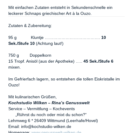
Mit einfachen Zutaten entsteht in Sekundenschnelle ein
leckerer Schnaps griechischer Art à la Ouzo.
Zutaten & Zubereitung:
95 g Kluntje ………………………………….
10
Sek./Stufe 10
(Achtung laut!)
750 g Doppelkorn
15 Tropf. Anisöl (aus der Apotheke) …..
45 Sek./Stufe 6
mixen.
Im Gefrierfach lagern, so entstehen die tollen Eiskristalle im
Ouzo!
Mit kulinarischen Grüßen,
Kochstudio Wilken – Rina
’
s Genusswelt
Service – Vermittlung
–
Kochevents
„Rührst du noch oder mixt du schon?“
Lehmweg 6 * 26409 Wittmund (Leerhafe/Hovel)
Email: info@kochstudio-wilken.de
Homepage:
www.genusswelt-wilken.de