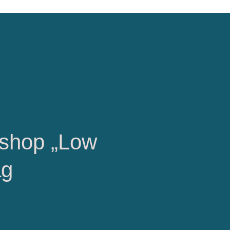
shop „Low
ag